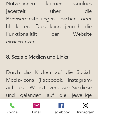
Nutzer:innen können Cookies
jederzeit über die
Browsereinstellungen löschen oder
blockieren. Dies kann jedoch die
Funktionalität der Website
einschränken.
8. Soziale Medien und Links
Durch das Klicken auf die Social-
Media-Icons (Facebook, Instagram)
auf dieser Website verlassen Sie diese
und gelangen auf die jeweilige
Plattform. Beachten Sie bitte, dass
beim Besuch dieser Plattformen
Phone
Email
Facebook
Instagram
deren Datenschutzerklärungen und
Nutzungsbedingungen gelten.