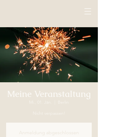
Meine Veranstaltung
Mi., 01. Jän.
  |  
Berlin
Nicht verpassen!
Anmeldung abgeschlossen