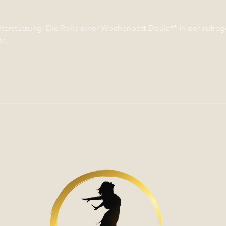
ng: Die Rolle einer Wochenbett-Doula** In der aufregenden und oft
...