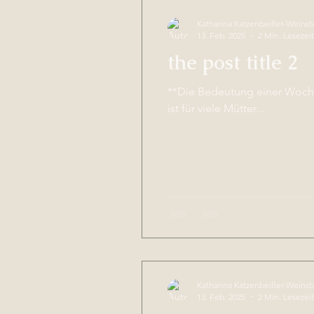
Katharina Katzenbeißer-Weinst
13. Feb. 2025
2 Min. Lesezeit
the post title 2
**Die Bedeutung einer Wochenbett-Do
ist für viele Mütter...
Katharina Katzenbeißer-Weinst
13. Feb. 2025
2 Min. Lesezeit