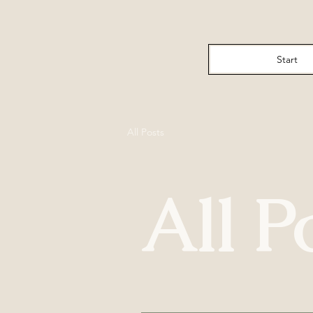
Start
All Posts
All P