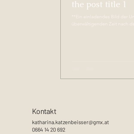
the post title 1
**Ein einladendes Bild der Unterstützu
überwältigenden Zeit nach der
Kontakt
katharina.katzenbeisser@gmx.at
0664 14 20 692